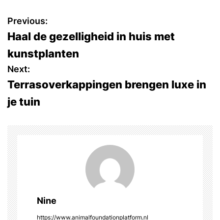
P
Previous:
Haal de gezelligheid in huis met
o
kunstplanten
s
Next:
Terrasoverkappingen brengen luxe in
t
je tuin
n
a
v
i
g
Nine
a
https://www.animalfoundationplatform.nl