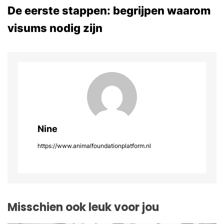
De eerste stappen: begrijpen waarom
t
visums nodig zijn
n
a
v
i
g
Nine
a
https://www.animalfoundationplatform.nl
t
i
o
Misschien ook leuk voor jou