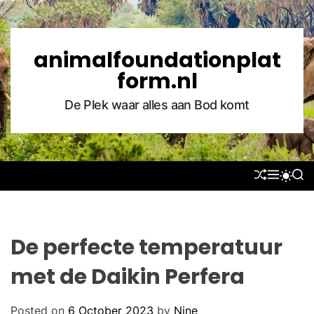
S
k
i
animalfoundationplat
p
form.nl
t
o
De Plek waar alles aan Bod komt
c
o
n
t
S
M
S
S
e
H
E
E
W
U
N
A
n
I
F
U
R
T
t
F
C
C
L
H
H
De perfecte temperatuur
E
C
O
met de Daikin Perfera
L
O
R
Posted on
6 October 2023
by
Nine
M