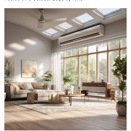
O
D
E