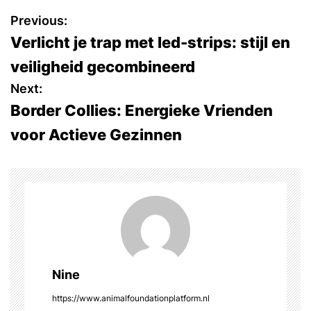
P
Previous:
Verlicht je trap met led-strips: stijl en
o
veiligheid gecombineerd
s
Next:
Border Collies: Energieke Vrienden
t
voor Actieve Gezinnen
n
a
v
i
g
Nine
a
https://www.animalfoundationplatform.nl