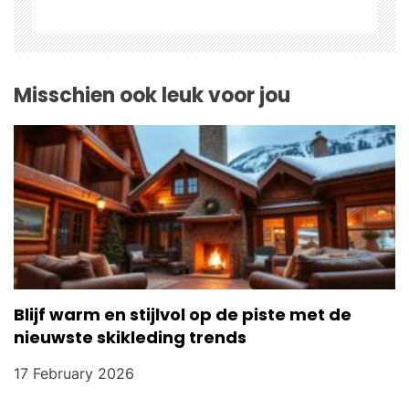
t
i
o
Misschien ook leuk voor jou
n
Blijf warm en stijlvol op de piste met de
nieuwste skikleding trends
17 February 2026