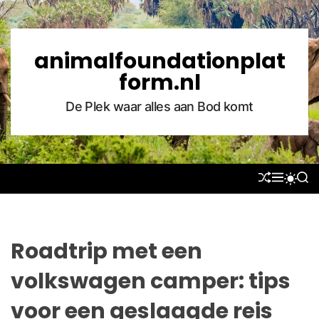
S
k
i
animalfoundationplat
p
form.nl
t
o
De Plek waar alles aan Bod komt
c
o
n
t
S
M
S
S
e
H
E
E
W
U
N
A
n
I
F
U
R
T
t
F
C
C
L
H
H
Roadtrip met een
E
C
O
volkswagen camper: tips
L
O
voor een geslaagde reis
R
M