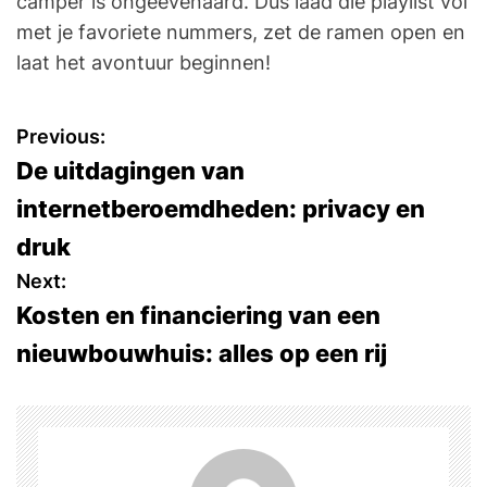
camper is ongeëvenaard. Dus laad die playlist vol
met je favoriete nummers, zet de ramen open en
laat het avontuur beginnen!
P
Previous:
De uitdagingen van
o
internetberoemdheden: privacy en
s
druk
t
Next:
Kosten en financiering van een
n
nieuwbouwhuis: alles op een rij
a
v
i