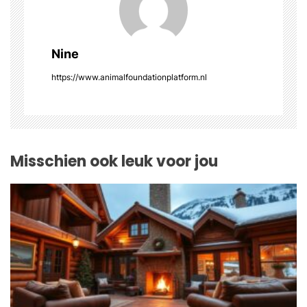
g
a
Nine
t
https://www.animalfoundationplatform.nl
i
o
Misschien ook leuk voor jou
n