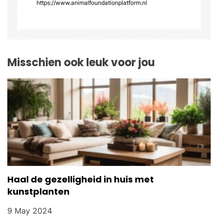
https://www.animalfoundationplatform.nl
t
i
o
Misschien ook leuk voor jou
n
Haal de gezelligheid in huis met
kunstplanten
9 May 2024