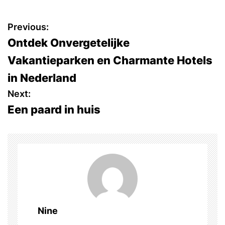
P
Previous:
Ontdek Onvergetelijke
o
Vakantieparken en Charmante Hotels
s
in Nederland
t
Next:
Een paard in huis
n
a
v
i
g
Nine
a