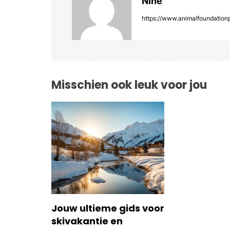
Nine
g
https://www.animalfoundationp
a
t
i
Misschien ook leuk voor jou
o
n
Jouw ultieme gids voor
skivakantie en