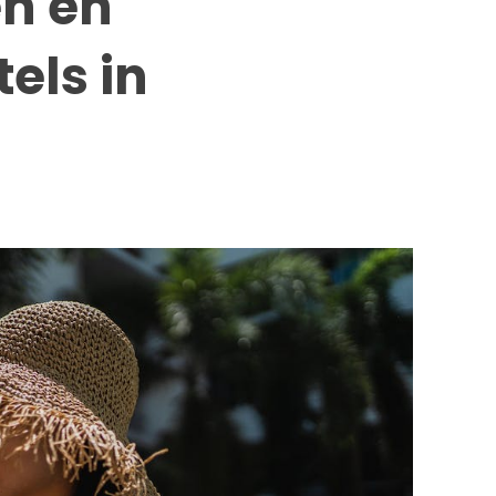
n en
els in