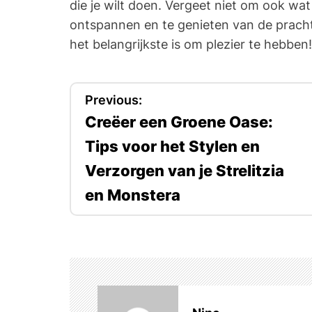
die je wilt doen. Vergeet niet om ook wat
ontspannen en te genieten van de pracht
het belangrijkste is om plezier te hebben!
P
Previous:
Creëer een Groene Oase:
o
Tips voor het Stylen en
s
Verzorgen van je Strelitzia
t
en Monstera
n
a
v
i